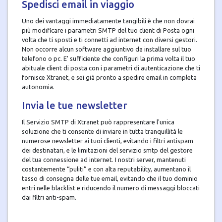
Spedisci email in viaggio
Uno dei vantaggi immediatamente tangibili è che non dovrai
più modificare i parametri SMTP del tuo client di Posta ogni
volta che ti sposti e ti connetti ad internet con diversi gestori.
Non occorre alcun software aggiuntivo da installare sul tuo
telefono o pc. E' sufficiente che configuri la prima volta il tuo
abituale client di posta con i parametri di autenticazione che ti
fornisce Xtranet, e sei già pronto a spedire email in completa
autonomia.
Invia le tue newsletter
Il Servizio SMTP di Xtranet può rappresentare l'unica
soluzione che ti consente di inviare in tutta tranquillità le
numerose newsletter ai tuoi clienti, evitando i filtri antispam
dei destinatari, e le limitazioni del servizio smtp del gestore
del tua connessione ad internet. I nostri server, mantenuti
costantemente “puliti” e con alta reputability, aumentano il
tasso di consegna delle tue email, evitando che il tuo dominio
entri nelle blacklist e riducendo il numero di messaggi bloccati
dai filtri anti-spam.