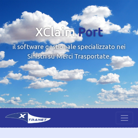
XClaim
Port
il software gestionale specializzato nei
Sinistri su Merci Trasportate.