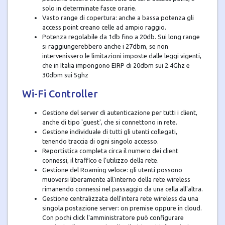
solo in determinate fasce orarie.
Vasto range di copertura: anche a bassa potenza gli
access point creano celle ad ampio raggio.
Potenza regolabile da 1db fino a 20db. Sui long range
si raggiungerebbero anche i 27dbm, se non
intervenissero le limitazioni imposte dalle leggi vigenti,
che in Italia impongono EIRP di 20dbm sui 2.4Ghz e
30dbm sui 5ghz
Wi-Fi Controller
Gestione del server di autenticazione per tutti i client,
anche di tipo 'guest', che si connettono in rete.
Gestione individuale di tutti gli utenti collegati,
tenendo traccia di ogni singolo accesso.
Reportistica completa circa il numero dei client
connessi, il traffico e l’utilizzo della rete.
Gestione del Roaming veloce: gli utenti possono
muoversi liberamente all'interno della rete wireless
rimanendo connessi nel passaggio da una cella all'altra.
Gestione centralizzata dell'intera rete wireless da una
singola postazione server: on premise oppure in cloud.
Con pochi click l'amministratore può configurare