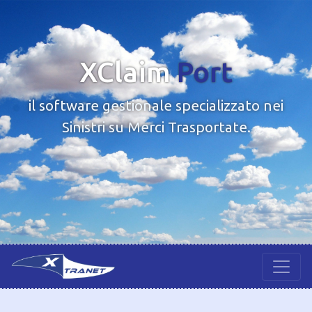
XClaim
Port
il software gestionale specializzato nei
Sinistri su Merci Trasportate.